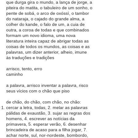
que durga gira o mundo, a lança de jorge, a
piteira do matita, o tabuleiro de um sonho, o
pente de sobá, o arco de oxóssí, o tambor
do nataraja, o cajado do grande alma, a
colher do kande, o falo de um, a cuia de
outra, a coroa de todas e que combinados
formam um novo idioma, uma nova
literatura inteira capaz de abrigar todas as
coisas de todos os mundos, as coisas e as
palavras, um dizer anterior, alheio, imune
às traduções e tradições
arrisco, tento, erro
caminho
a palavra, arrisco inventar a palavra, risco
seus vícios com o chão que piso
de chão, do chão, com chão, no chão:
cercar a letra, todas, 2. melar as palavras
pálidas de exaustão, 3. sujar as regras dos
homens, 4. escrever as notícias da
primavera, 5. esperar verão, 6. desenhar
brincadeira de acaso para a filha jogar, 7.
achar norte, sul, nor-nordeste, bombordo,