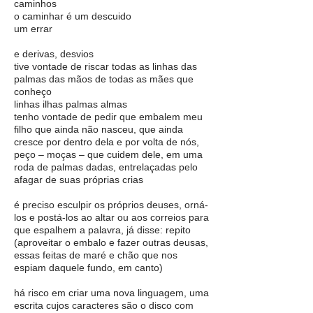
caminhos
o caminhar é um descuido
um errar
e derivas, desvios
tive vontade de riscar todas as linhas das
palmas das mãos de todas as mães que
conheço
linhas ilhas palmas almas
tenho vontade de pedir que embalem meu
filho que ainda não nasceu, que ainda
cresce por dentro dela e por volta de nós,
peço – moças – que cuidem dele, em uma
roda de palmas dadas, entrelaçadas pelo
afagar de suas próprias crias
é preciso esculpir os próprios deuses, orná-
los e postá-los ao altar ou aos correios para
que espalhem a palavra, já disse: repito
(aproveitar o embalo e fazer outras deusas,
essas feitas de maré e chão que nos
espiam daquele fundo, em canto)
há risco em criar uma nova linguagem, uma
escrita cujos caracteres são o disco com