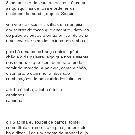
8. sentar: ver do leste ao ocaso, 10. catar
as quisquilhas de rosa e ordenar os
mistérios do mundo, depois. Seguir
vou voo de esculpir as ilhas em que pisei
em sobras de tocos que encontrei, dotá-las
de palavras outras e então brincar de achar
rima, inversar sentidos, alinhar estranhos
pois há uma semelhança entre o pó do
chão e o da palavra. algo que nos sustenta,
nos conduz e que, com bom trato, pode
servir de morada. a palavra, como o chão,
é sempre, é caminho. ambos são
combinações de possibilidades infinitas.
a trilha é linha, a linha é trilha.
caminhos
caminho
o PS acima eu roubei de barros. tomei
como título e rumo. no original, antes dele,
há o dizer III de um poema do manoel cujo